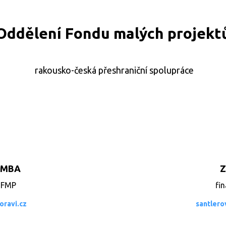
Oddělení Fondu malých projekt
rakousko-česká
přeshraniční s
polupráce
, MBA
Z
 FMP
fi
ravi.cz
santler