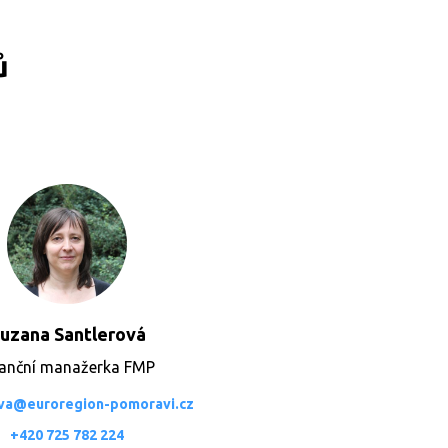
ů
uzana Santlerová
nanční manažerka FMP
ova@euroregion-pomoravi.cz
+420 725 782 224