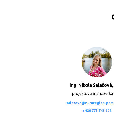
Ing. Nikola Salašová
projektová manažerka
salasova@euroregion-pomo
+420 775 745 802