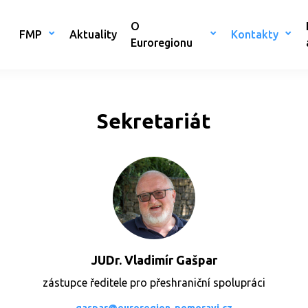
O
FMP
Aktuality
Kontakty
Euroregionu
Sekretariát
JUDr. Vladimír Gašpar
zástupce ředitele pro přeshraniční spolupráci