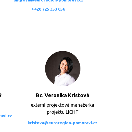
ungrova@euroregion-pomoravi.cz
+420 725 353 056
ý
Bc. Veronika Kristová
externí projektová manažerka
projektu LICHT
avi.cz
kristova@euroregion-pomoravi.cz