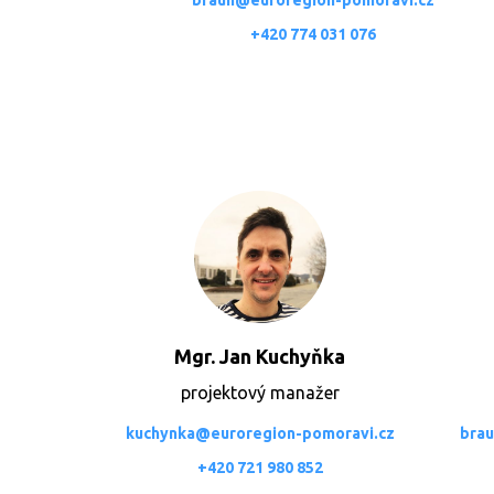
braun@euroregion-pomoravi.cz
+420 774 031 076
Mgr. Jan Kuchyňka
projektový manažer
kuchynka@euroregion-pomoravi.cz
brau
+420 721 980 852