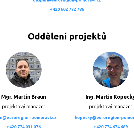
gaspar@euroregion-pomoravi.cz
+420 602 772 786
Oddělení projektů
Mgr. Martin Braun
Ing. Martin Kopeck
projektový manažer
projektový manažer
n@euroregion-pomoravi.cz
kopecky@euroregion-pomor
+420 774 031 076
+420 774 674 689