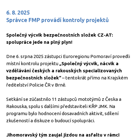
6. 8. 2025
Správce FMP provádí kontroly projektů
Společný výcvik bezpečnostních složek CZ-AT:
spolupráce jede na plný plyn!
Dne 6. srpna 2025 zástupci Euroregionu Pomoraví provedli
místní kontrolu projektu
„S
polečný výcvik, nácvik a
vzdělávání českých a rakouských specializovaných
bezpečnostních složek“
– tentokrát přímo na Krajském
ředitelství Policie ČR v Brně.
Setkání se zúčastnilo 11 zástupců mototýmů z Česka a
Rakouska, spolu s dalšími představiteli KŘP JMK. Na
programu bylo hodnocení dosavadních aktivit, sdílení
zkušeností a diskuze o budoucí spolupráci.
Jihomoravský tým zaujal jízdou na asfaltu v rámci