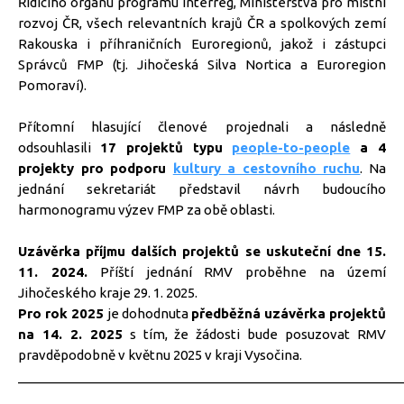
Řídícího orgánu programu Interreg, Ministerstva pro místní
rozvoj ČR, všech relevantních krajů ČR a spolkových zemí
Rakouska i příhraničních Euroregionů, jakož i zástupci
Správců FMP (tj. Jihočeská Silva Nortica a Euroregion
Pomoraví).
Přítomní hlasující členové projednali a následně
odsouhlasili
17 projektů typu
people-to-people
a 4
projekty pro podporu
kultury a cestovního ruchu
. Na
jednání sekretariát představil návrh budoucího
harmonogramu výzev FMP za obě oblasti.
Uzávěrka příjmu dalších projektů se uskuteční dne 15.
11. 2024.
Příští jednání RMV proběhne na území
Jihočeského kraje 29. 1. 2025.
Pro rok 2025
je dohodnuta
předběžná uzávěrka projektů
na 14. 2. 2025
s tím, že žádosti bude posuzovat RMV
pravděpodobně v květnu 2025 v kraji Vysočina.
_____________________________________________________