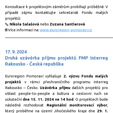
Konzultace k projektovým záměrům probíhají průběžně. V
případě zájmu kontaktujte sekretariát Fondu malých
projektů:
📞
Nikola Salašová
nebo
Zuzana Santlerová
🌐 Více informací na:
www.euroregion-pomoravi.cz
_____________________________________________________
17. 9. 2024
Druhá uzávěrka příjmu projektů FMP Interreg
Rakousko - Česká republika
Euroregion Pomoraví vyhlašuje
2. výzvu
F
ondu malých
projektů
v rámci přeshraničního programu Interreg
Rakousko – Česko.
Uzávěrka příjmu
dalších projektů
pro
oblast people-to-people a kultura a cestovní ruch
se
uskuteční
dne 15. 11. 2024 ve 14 hod
. O projektech bude
následně rozhodovat
Regionální monitorovací výbor
,
který proběhne na území Jihočeského kraje dne
29. 1.