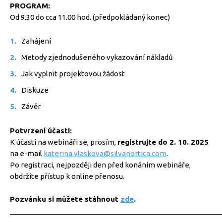
PROGRAM:
Od 9.30 do cca 11.00 hod. (předpokládaný konec)
Zahájení
Metody zjednodušeného vykazování nákladů
Jak vyplnit projektovou žádost
Diskuze
Závěr
Potvrzení účasti:
K účasti na webináři se, prosím,
registrujte do 2. 10. 2025
na e-mail
katerina.vlaskova@silvanortica.com
.
Po registraci, nejpozději den před konáním webináře,
obdržíte přístup k online přenosu.
Pozvánku si můžete stáhnout
zde
.
_____________________________________________________