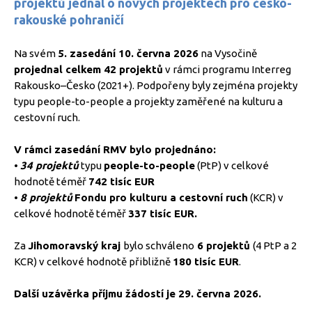
projektů jednal o nových projektech pro česko-
rakouské pohraničí
Na svém
5. zasedání 10. června 2026
na Vysočině
projednal celkem 42 projektů
v rámci programu Interreg
Rakousko–Česko (2021+). Podpořeny byly zejména projekty
typu people-to-people a projekty zaměřené na kulturu a
cestovní ruch.
V rámci zasedání RMV bylo projednáno:
•
34 projektů
typu
people-to-people
(PtP) v celkové
hodnotě téměř
742 tisíc EUR
•
8 projektů
Fondu pro kulturu a cestovní ruch
(KCR) v
celkové hodnotě téměř
337 tisíc EUR.
Za
Jihomoravský kraj
bylo schváleno
6 projektů
(4 PtP a 2
KCR) v celkové hodnotě přibližně
180 tisíc EUR
.
Další uzávěrka příjmu žádostí je 29. června 2026.