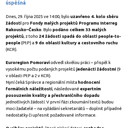
úspěšná
Dnes, 29. října 2025 ve 14:00, bylo
uzavřeno 4. kolo sběru
žádostí
pro
Fondy malých projektů Programu Interreg
Rakousko–Česko
. Bylo
podáno celkem 33 malých
projektů
, z toho
24 žádostí spadá do oblasti people-to-
people
(PtP) a
9 do oblasti kultury a cestovního ruchu
(KCR).
Euroregion Pomoraví
odvedl skvělou práci – přispěl k
vysokému počtu podaných projektů
jedenácti žádostmi
(9
v oblasti PtP a 2 v KCR).
Nyní čeká Správce a regionální místa
hodnocení
formálních náležitostí
, následované
expertním
posouzením kvality a přeshraničního dopadu
jednotlivých žádostí. V první fázi zkoumání textů budou
moci žadatelé – na vyžádání sekretariátů – doplnit případné
nedostatky či upřesnit požadované informace.