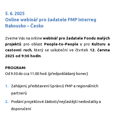
5. 6. 2025
Online webinář pro žadatele FMP Interreg
Rakousko – Česko
Zveme Vás na online
webinář pro žadatele Fondu malých
projektů
pro oblast
People-to-People
a pro
Kulturu a
cestovní ruch
, který se uskuteční ve čtvrtek
12. června
2025 od 9:30 hodin
.
PROGRAM:
Od 9.30 do cca 11.00 hod. (předpokládaný konec)
Zahájení, představení Správců FMP a regionálních
partnerů
Podání projektové žádosti/nejčastější nedostatky a
doporučení