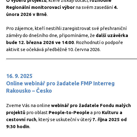
O výběru projektů
, které získají dotaci,
rozhodne
Regionální monitorovací výbor
na svém zasedání
4.
února 2026 v Brně
.
Pro zájemce, kteří nestihli zaregistrovat své přeshraniční
záměry do dnešního dne, připomínáme, že
další uzávěrka
bude 12. března 2026 ve 14:00
. Rozhodnutí o podpoře
aktivit se očekává předběžně 10. června 2026.
_____________________________________________________
16. 9. 2025
Online webinář pro žadatele FMP Interreg
Rakousko – Česko
Zveme Vás na online
webinář pro žadatele Fondu malých
projektů
pro oblast
People-to-People
a pro
Kulturu a
cestovní ruch
, který se uskuteční v úterý
7. října 2025 od
9:30 hodin
.