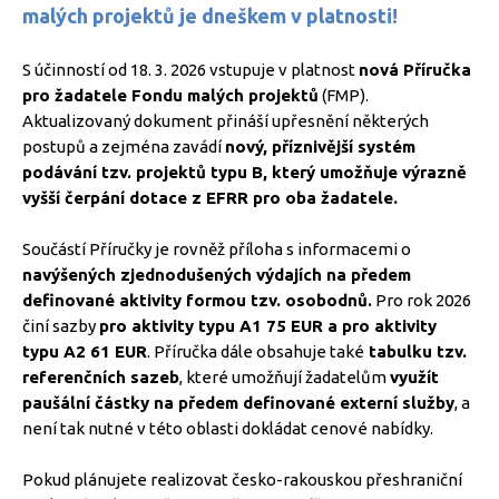
malých projektů je dneškem v platnosti!
S účinností od 18. 3. 2026 vstupuje v platnost
nová Příručka
pro žadatele Fondu malých projektů
(FMP).
Aktualizovaný dokument přináší upřesnění některých
postupů a zejména zavádí
nový, příznivější systém
podávání tzv. projektů typu B, který umožňuje výrazně
vyšší čerpání dotace z EFRR pro oba žadatele.
Součástí Příručky je rovněž příloha s informacemi o
navýšených zjednodušených výdajích na předem
definované aktivity formou tzv. osobodnů.
Pro rok 2026
činí sazby
pro aktivity typu A1 75 EUR a pro aktivity
typu A2 61 EUR
. Příručka dále obsahuje také
tabulku tzv.
referenčních sazeb
, které umožňují žadatelům
využít
paušální částky na předem definované externí služby
, a
není tak nutné v této oblasti dokládat cenové nabídky.
Pokud plánujete realizovat česko-rakouskou přeshraniční