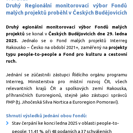
Druhý Regionální monitorovací výbor Fondů
malých projektů proběhl v Českých Budějovicích
Druhý egionální monitorovací výbor Fondů malých
projektů
se konal v
Českých Budějovicích dne 29. ledna
2025.
Jednalo se o Fond malých projektů Interreg
Rakousko – Česko na období 2021+, zaměřený na
projekty
typu people-to-people a Fond pro kulturu a cestovní
ruch.
Jednání se zúčastnili zástupci Řídícího orgánu programu
Interreg, Ministerstva pro místní rozvoj ČR, všech
relevantních krajů ČR a spolkových zemí Rakouska,
příhraničních Euroregionů, stejně jako zástupci správců
FMP (tj. Jihočeská Silva Nortica a Euroregion Pomoraví).
Shrnutí výsledků jednání obou fondů:
Stav čerpání ke konci ledna 2025 v oblasti people-to-
people: 11,41 %, při 48 podaných a 37 schválených