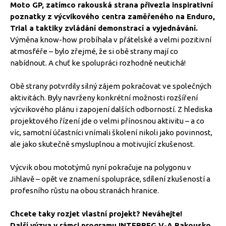
Moto GP, zatímco rakouská strana přivezla inspirativní
poznatky z výcvikového centra zaměřeného na Enduro,
Trial a taktiky zvládání demonstrací a vyjednávání.
Výměna know-how probíhala v přátelské a velmi pozitivní
atmosféře – bylo zřejmé, že si obě strany mají co
nabídnout. A chuť ke spolupráci rozhodně neutichá!
Obě strany potvrdily silný zájem pokračovat ve společných
aktivitách. Byly navrženy konkrétní možnosti rozšíření
výcvikového plánu i zapojení dalších odborností. Z hlediska
projektového řízení jde o velmi přínosnou aktivitu – a co
víc, samotní účastníci vnímali školení nikoli jako povinnost,
ale jako skutečně smysluplnou a motivující zkušenost.
Výcvik obou mototýmů nyní pokračuje na polygonu v
Jihlavě – opět ve znamení spolupráce, sdílení zkušeností a
profesního růstu na obou stranách hranice.
Chcete taky rozjet vlastní projekt? Neváhejte!
Další výzva v rámci programu INTERREG V-A Rakousko