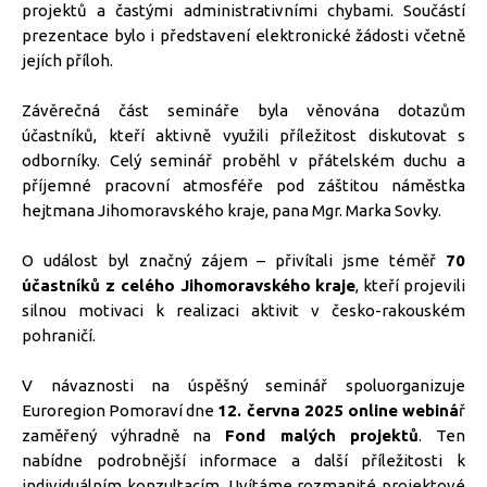
projektů a častými administrativními chybami. Součástí
prezentace bylo i představení elektronické žádosti včetně
jejích příloh.
Závěrečná část semináře byla věnována dotazům
účastníků, kteří aktivně využili příležitost diskutovat s
odborníky. Celý seminář proběhl v přátelském duchu a
příjemné pracovní atmosféře pod záštitou náměstka
hejtmana Jihomoravského kraje, pana Mgr. Marka Sovky.
O událost byl značný zájem – přivítali jsme téměř
70
účastníků z celého Jihomoravského kraje
, kteří projevili
silnou motivaci k realizaci aktivit v česko-rakouském
pohraničí.
V návaznosti na úspěšný seminář spoluorganizuje
Euroregion Pomoraví dne
12. června 2025 online webiná
ř
zaměřený výhradně na
Fond malých projektů
. Ten
nabídne podrobnější informace a další příležitosti k
individuálním konzultacím. Uvítáme rozmanité projektové