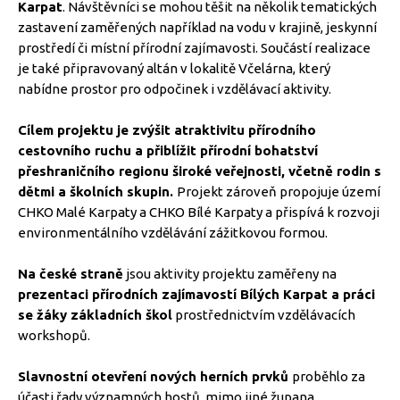
Karpat
. Návštěvníci se mohou těšit na několik tematických
zastavení zaměřených například na vodu v krajině, jeskynní
prostředí či místní přírodní zajímavosti. Součástí realizace
je také připravovaný altán v lokalitě Včelárna, který
nabídne prostor pro odpočinek i vzdělávací aktivity.
Cílem projektu je zvýšit atraktivitu přírodního
cestovního ruchu a přiblížit přírodní bohatství
přeshraničního regionu široké veřejnosti, včetně rodin s
dětmi a školních skupin.
Projekt zároveň propojuje území
CHKO Malé Karpaty a CHKO Bílé Karpaty a přispívá k rozvoji
environmentálního vzdělávání zážitkovou formou.
Na české straně
jsou aktivity projektu zaměřeny na
prezentaci přírodních zajímavostí Bílých Karpat a práci
se žáky základních škol
prostřednictvím vzdělávacích
workshopů.
Slavnostní otevření nových herních prvků
proběhlo za
účasti řady významných hostů, mimo jiné župana